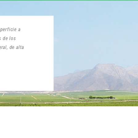
perficie a
s de los
ral, de alta