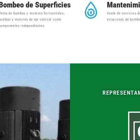
Bombeo de Superficies
Mantenim
Venta de bombas y motores horizontales,
Venta de servicios 
bombas y motores de eje vertical como
estaciones de bombe
componentes independientes.
REPRESENTAM