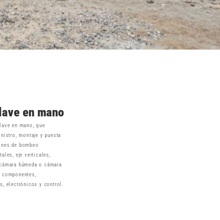
llave en mano
llave en mano, que
inistro, montaje y puesta
iones de bombeo
ales, eje verticales,
 cámara húmeda o cámara
s componentes,
s, electrónicos y control.