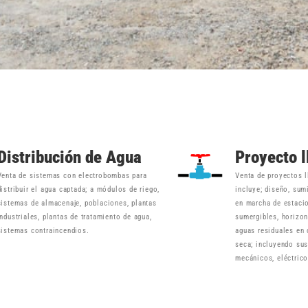
Distribución de Agua
Proyecto 
Venta de sistemas con electrobombas para
Venta de proyectos 
distribuir el agua captada; a módulos de riego,
incluye; diseño, sum
sistemas de almacenaje, poblaciones, plantas
en marcha de estac
industriales, plantas de tratamiento de agua,
sumergibles, horizont
sistemas contraincendios.
aguas residuales en
seca; incluyendo su
mecánicos, eléctrico