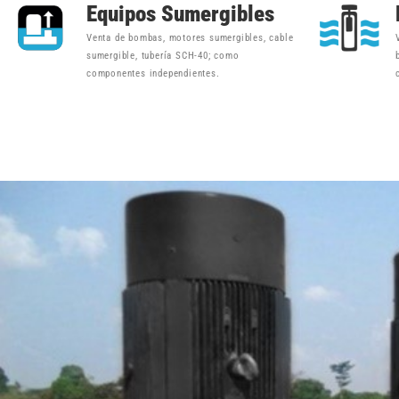
Equipos Sumergibles
Venta de bombas, motores sumergibles, cable
sumergible, tubería SCH-40; como
componentes independientes.